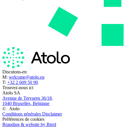
Discutons-en
M:
welcome@atolo.eu
T:
+32 2 609 50 90
Trouvez-nous ici
Atolo SA
Avenue de Tervuren 36/18,
1040 Bruxelles, Belgique
©
Atolo
Conditions générales
Disclaimer
Préférences de cookies
Branding & website by Birrd